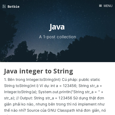
MENU
Java
A 1-post collection
Home
About
Contributors
Useful links
Java integer to String
Zoom meeting
1. Bên trong Integer.toString(int) Cú pháp: public static
Security
String toString(int i) Ví dụ: int a = 123456; String str_a =
Ctf
Integer.toString(a); System.out.println("String str_a = " +
str_a); // Output: String str_a = 123456 Sử dụng thật đơn
Mongodb
giản phải ko nào, nhưng bên trong thì nó implement như
Injection
thế nào nhỉ? Source của GNU Classpath khá đơn giản, nó
Bitcoin