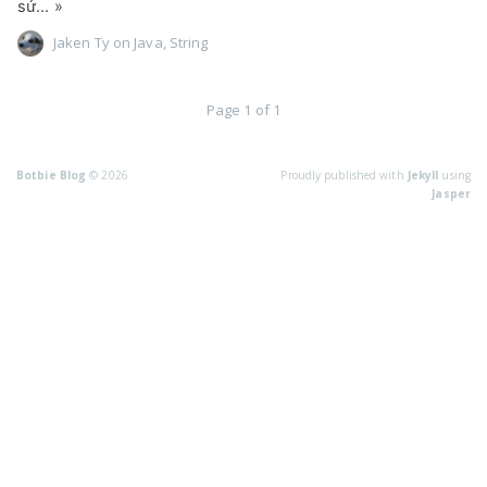
sử...
»
Bài dịch
Jaken Ty
on
Java
,
String
Cryptocurr
Blockchain
Page 1 of 1
Plugin
Nodebb
Botbie Blog
© 2026
Proudly published with
Jekyll
using
Jasper
Ide
Source control
Git
Devops
Cryptography
Hash
System
Vps
Server